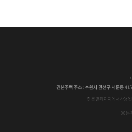
견본주택 주소 : 수원시 권선구 서둔동 415번지
※ 본 홈페이지에서 사용된 
※ 본