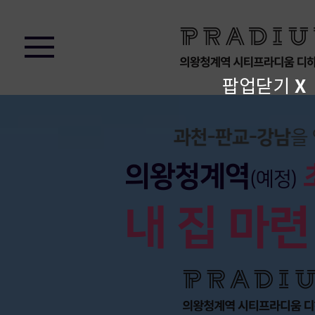
팝업닫기
X